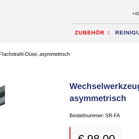
+49
Navigation
ZUBEHÖR
REINI
überspringen
lachstrahl-Düse, asymmetrisch
Wechselwerkzeug
asymmetrisch
Bestellnummer: SR-FA
€
98,00