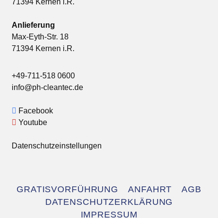
71394 Kernen i.R.
Anlieferung
Max-Eyth-Str. 18
71394 Kernen i.R.
+49-711-518 0600
info@ph-cleantec.de
Facebook
Youtube
Datenschutzeinstellungen
Navigation
GRATISVORFÜHRUNG
ANFAHRT
AGB
überspringen
DATENSCHUTZERKLÄRUNG
IMPRESSUM