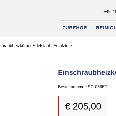
+49-7
Navigation
ZUBEHÖR
REINI
überspringen
chraubheizkörper Edelstahl - Ersatzteilkit
Einschraubheizkör
Bestellnummer: SC-036ET
€
205,00