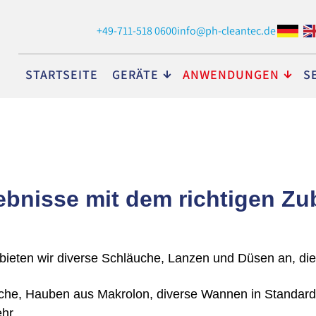
+49-711-518 0600
info@ph-cleantec.de
Navigation
STARTSEITE
GERÄTE
ANWENDUNGEN
S
überspringen
bnisse mit dem richtigen Zu
eten wir diverse Schläuche, Lanzen und Düsen an, die da
eche, Hauben aus Makrolon, diverse Wannen in Standa
ehr.