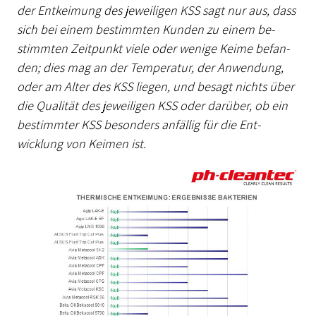
der Ent­keimung des je­weiligen KSS sagt nur aus, dass
sich bei einem bestimmten Kun­den zu einem be­
stimm­ten Zeit­punkt viele oder we­nige Keime be­fan­
den; dies mag an der Tem­pe­ratur, der An­wen­dung,
oder am Alter des KSS liegen, und be­sagt nichts über
die Qua­lität des je­weiligen KSS oder da­rü­ber, ob ein
bestimm­ter KSS be­son­ders anfällig für die Ent­
wicklung von Kei­men ist.