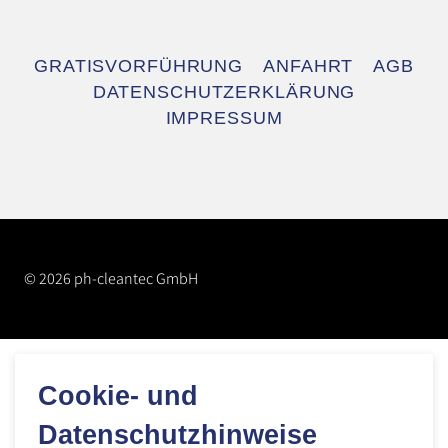
Navigation
GRATISVORFÜHRUNG
ANFAHRT
AGB
überspringen
DATENSCHUTZERKLÄRUNG
IMPRESSUM
© 2026 ph-cleantec GmbH
Cookie- und
Datenschutzhinweise