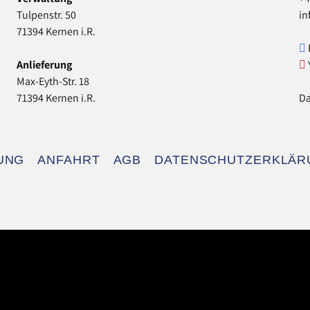
Tulpenstr. 50
in
71394 Kernen i.R.
Anlieferung
Max-Eyth-Str. 18
71394 Kernen i.R.
Da
UNG
ANFAHRT
AGB
DATENSCHUTZERKLÄR