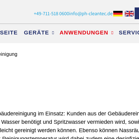
+49-711-518 0600
info@ph-cleantec.de
on
SEITE
GERÄTE
ANWENDUNGEN
SERVI
ngen
inigung
ebäudereinigung im Einsatz: Kunden aus der Gebäuderein
 Was­ser benötigt und Spritzwasser vermieden wird, sow
leicht gereinigt wer­den kön­nen. Ebenso können Nassrä
C Reinigungstemperatur wird dabei zudem eine des­infi­zi