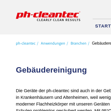
Navigati
START
überspri
ph-cleantec
Anwendungen
Branchen
Gebäudere
Gebäudereinigung
Die Geräte der ph-cleantec sind auch in der G
in Krankenhäusern und Alten­heimen, weil wenig
moderner Flachheizkörper mit unseren Geräten 
Schulen pro­blemlos ge­säu­bert werden. Mit 95°